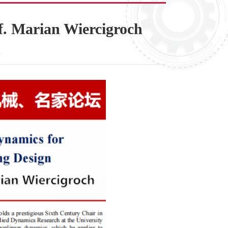
rian Wiercigroch
2